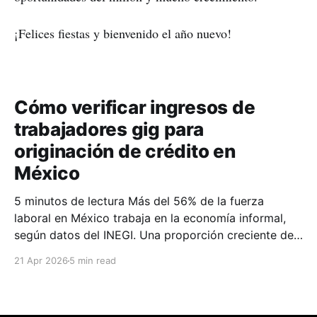
¡Felices fiestas y bienvenido el año nuevo!
Cómo verificar ingresos de
trabajadores gig para
originación de crédito en
México
5 minutos de lectura Más del 56% de la fuerza
laboral en México trabaja en la economía informal,
según datos del INEGI. Una proporción creciente de
esos trabajadores genera ingresos de forma
21 Apr 2026
5 min read
consistente y verificable a través de plataformas gig
como Uber, Rappi, DiDi o inDrive, pero no tienen
recibo