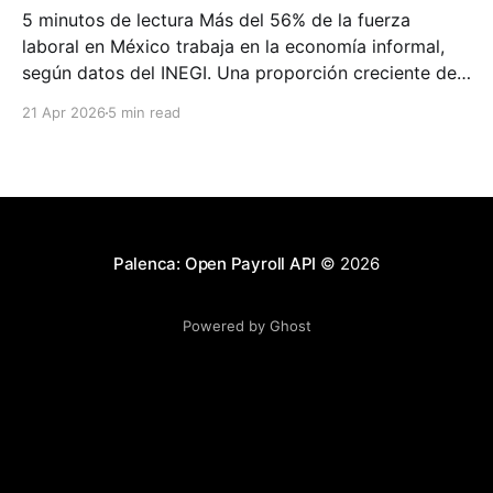
5 minutos de lectura Más del 56% de la fuerza
laboral en México trabaja en la economía informal,
según datos del INEGI. Una proporción creciente de
esos trabajadores genera ingresos de forma
21 Apr 2026
5 min read
consistente y verificable a través de plataformas gig
como Uber, Rappi, DiDi o inDrive, pero no tienen
recibo
Palenca: Open Payroll API
© 2026
Powered by Ghost